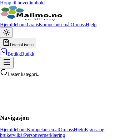
Hopp til hovedinnhold
Hjem
Idebank
Gratis
Kompetansemål
Om oss
Hjelp
Lisens
Lisens
Butikk
Butikk
Laster kategori...
Navigasjon
Hjem
Idebank
Kompetansemal
Om oss
Hjelp
Kjøps- og
brukervilkår
Personvernerklæring