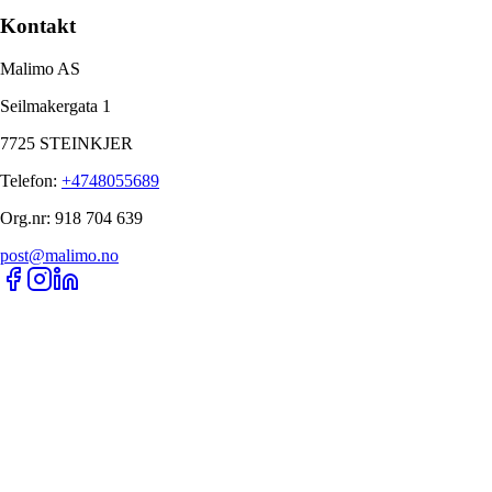
Kontakt
Malimo AS
Seilmakergata 1
7725 STEINKJER
Telefon
:
+4748055689
Org.nr
:
918 704 639
post@malimo.no