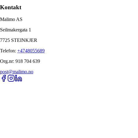
Kontakt
Malimo AS
Seilmakergata 1
7725 STEINKJER
Telefon
:
+4748055689
Org.nr
:
918 704 639
post@malimo.no