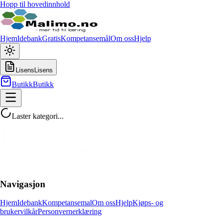
Hopp til hovedinnhold
Hjem
Idebank
Gratis
Kompetansemål
Om oss
Hjelp
Lisens
Lisens
Butikk
Butikk
Laster kategori...
Navigasjon
Hjem
Idebank
Kompetansemal
Om oss
Hjelp
Kjøps- og
brukervilkår
Personvernerklæring