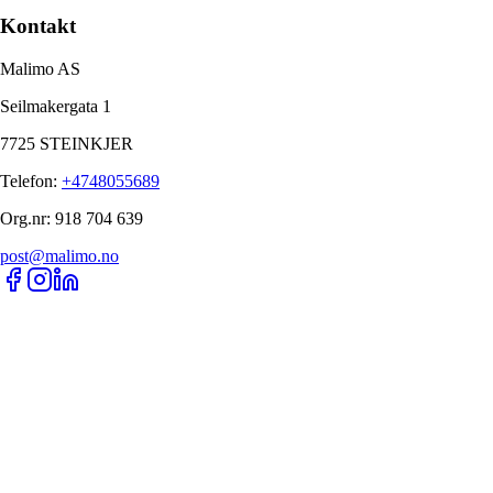
Kontakt
Malimo AS
Seilmakergata 1
7725 STEINKJER
Telefon
:
+4748055689
Org.nr
:
918 704 639
post@malimo.no