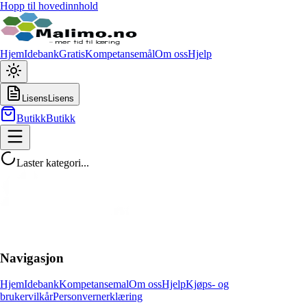
Hopp til hovedinnhold
Hjem
Idebank
Gratis
Kompetansemål
Om oss
Hjelp
Lisens
Lisens
Butikk
Butikk
Laster kategori...
Navigasjon
Hjem
Idebank
Kompetansemal
Om oss
Hjelp
Kjøps- og
brukervilkår
Personvernerklæring