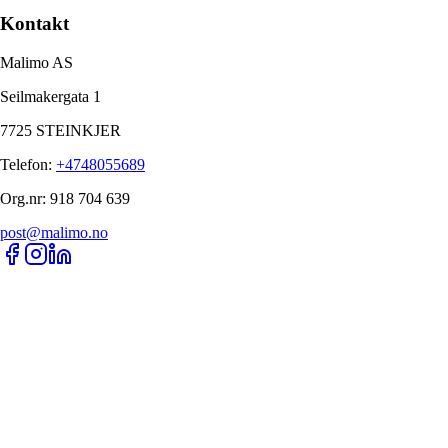
Kontakt
Malimo AS
Seilmakergata 1
7725 STEINKJER
Telefon
:
+4748055689
Org.nr
:
918 704 639
post@malimo.no