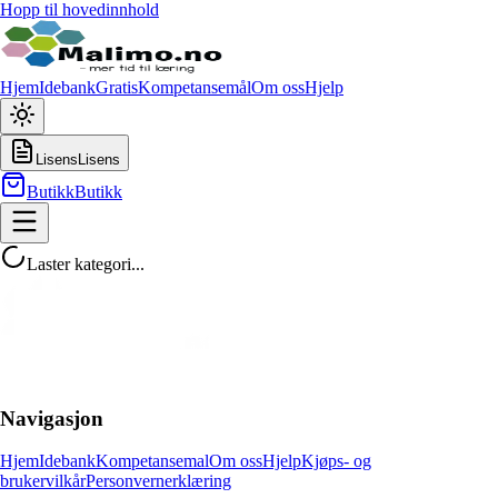
Hopp til hovedinnhold
Hjem
Idebank
Gratis
Kompetansemål
Om oss
Hjelp
Lisens
Lisens
Butikk
Butikk
Laster kategori...
Navigasjon
Hjem
Idebank
Kompetansemal
Om oss
Hjelp
Kjøps- og
brukervilkår
Personvernerklæring