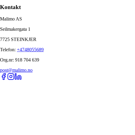
Kontakt
Malimo AS
Seilmakergata 1
7725 STEINKJER
Telefon
:
+4748055689
Org.nr
:
918 704 639
post@malimo.no