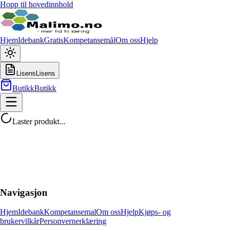
Hopp til hovedinnhold
Hjem
Idebank
Gratis
Kompetansemål
Om oss
Hjelp
Lisens
Lisens
Butikk
Butikk
Laster produkt...
Navigasjon
Hjem
Idebank
Kompetansemal
Om oss
Hjelp
Kjøps- og
brukervilkår
Personvernerklæring