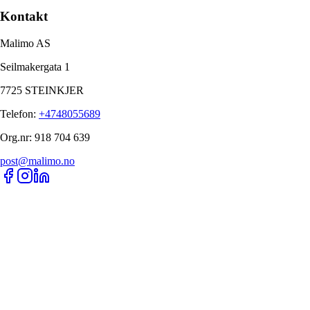
Kontakt
Malimo AS
Seilmakergata 1
7725 STEINKJER
Telefon
:
+4748055689
Org.nr
:
918 704 639
post@malimo.no