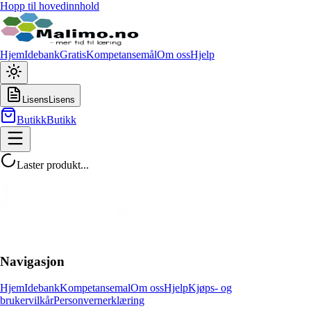
Hopp til hovedinnhold
Hjem
Idebank
Gratis
Kompetansemål
Om oss
Hjelp
Lisens
Lisens
Butikk
Butikk
Laster produkt...
Navigasjon
Hjem
Idebank
Kompetansemal
Om oss
Hjelp
Kjøps- og
brukervilkår
Personvernerklæring