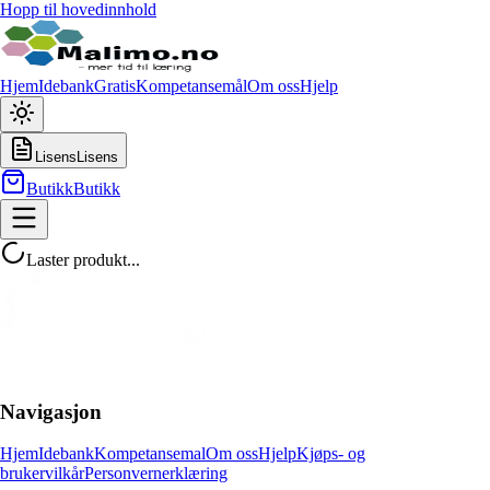
Hopp til hovedinnhold
Hjem
Idebank
Gratis
Kompetansemål
Om oss
Hjelp
Lisens
Lisens
Butikk
Butikk
Laster produkt...
Navigasjon
Hjem
Idebank
Kompetansemal
Om oss
Hjelp
Kjøps- og
brukervilkår
Personvernerklæring