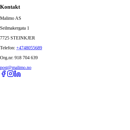
Kontakt
Malimo AS
Seilmakergata 1
7725 STEINKJER
Telefon
:
+4748055689
Org.nr
:
918 704 639
post@malimo.no