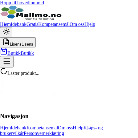
Hopp til hovedinnhold
Hjem
Idebank
Gratis
Kompetansemål
Om oss
Hjelp
Lisens
Lisens
Butikk
Butikk
Laster produkt...
Navigasjon
Hjem
Idebank
Kompetansemal
Om oss
Hjelp
Kjøps- og
brukervilkår
Personvernerklæring