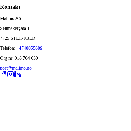
Kontakt
Malimo AS
Seilmakergata 1
7725 STEINKJER
Telefon
:
+4748055689
Org.nr
:
918 704 639
post@malimo.no