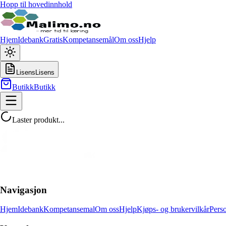
Hopp til hovedinnhold
Hjem
Idebank
Gratis
Kompetansemål
Om oss
Hjelp
Lisens
Lisens
Butikk
Butikk
Laster produkt...
Navigasjon
Hjem
Idebank
Kompetansemal
Om oss
Hjelp
Kjøps- og brukervilkår
Pers