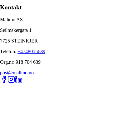
Kontakt
Malimo AS
Seilmakergata 1
7725 STEINKJER
Telefon
:
+4748055689
Org.nr
:
918 704 639
post@malimo.no