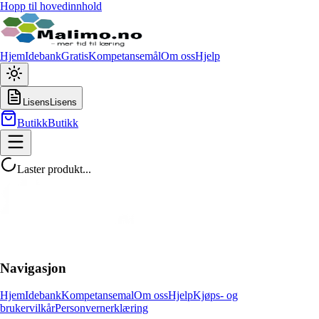
Hopp til hovedinnhold
Hjem
Idebank
Gratis
Kompetansemål
Om oss
Hjelp
Lisens
Lisens
Butikk
Butikk
Laster produkt...
Navigasjon
Hjem
Idebank
Kompetansemal
Om oss
Hjelp
Kjøps- og
brukervilkår
Personvernerklæring