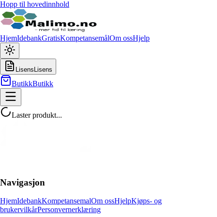
Hopp til hovedinnhold
Hjem
Idebank
Gratis
Kompetansemål
Om oss
Hjelp
Lisens
Lisens
Butikk
Butikk
Laster produkt...
Navigasjon
Hjem
Idebank
Kompetansemal
Om oss
Hjelp
Kjøps- og
brukervilkår
Personvernerklæring