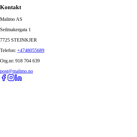
Kontakt
Malimo AS
Seilmakergata 1
7725 STEINKJER
Telefon
:
+4748055689
Org.nr
:
918 704 639
post@malimo.no