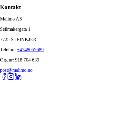
Kontakt
Malimo AS
Seilmakergata 1
7725 STEINKJER
Telefon
:
+4748055689
Org.nr
:
918 704 639
post@malimo.no