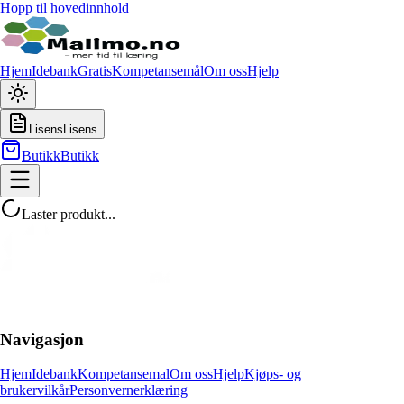
Hopp til hovedinnhold
Hjem
Idebank
Gratis
Kompetansemål
Om oss
Hjelp
Lisens
Lisens
Butikk
Butikk
Laster produkt...
Navigasjon
Hjem
Idebank
Kompetansemal
Om oss
Hjelp
Kjøps- og
brukervilkår
Personvernerklæring