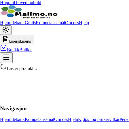
Hopp til hovedinnhold
Hjem
Idebank
Gratis
Kompetansemål
Om oss
Hjelp
Lisens
Lisens
Butikk
Butikk
Laster produkt...
Navigasjon
Hjem
Idebank
Kompetansemal
Om oss
Hjelp
Kjøps- og brukervilkår
Pers