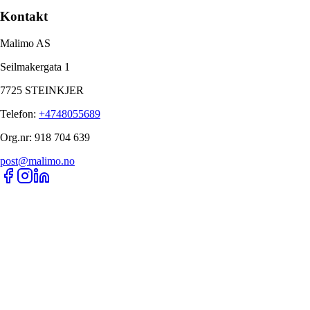
Kontakt
Malimo AS
Seilmakergata 1
7725 STEINKJER
Telefon
:
+4748055689
Org.nr
:
918 704 639
post@malimo.no