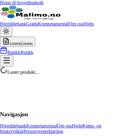
Hopp til hovedinnhold
Hjem
Idebank
Gratis
Kompetansemål
Om oss
Hjelp
Lisens
Lisens
Butikk
Butikk
Laster produkt...
Navigasjon
Hjem
Idebank
Kompetansemal
Om oss
Hjelp
Kjøps- og
brukervilkår
Personvernerklæring