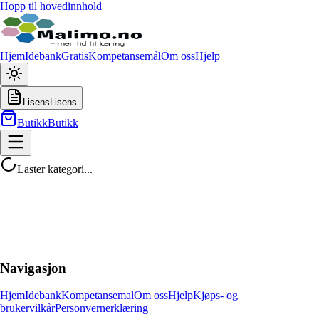
Hopp til hovedinnhold
Hjem
Idebank
Gratis
Kompetansemål
Om oss
Hjelp
Lisens
Lisens
Butikk
Butikk
Laster kategori...
Navigasjon
Hjem
Idebank
Kompetansemal
Om oss
Hjelp
Kjøps- og
brukervilkår
Personvernerklæring