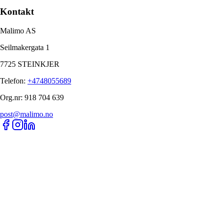
Kontakt
Malimo AS
Seilmakergata 1
7725 STEINKJER
Telefon
:
+4748055689
Org.nr
:
918 704 639
post@malimo.no