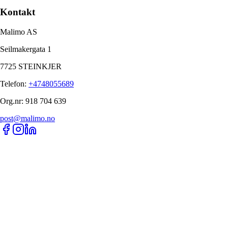
Kontakt
Malimo AS
Seilmakergata 1
7725 STEINKJER
Telefon
:
+4748055689
Org.nr
:
918 704 639
post@malimo.no