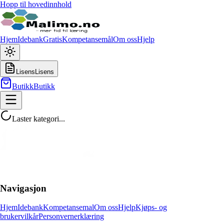
Hopp til hovedinnhold
Hjem
Idebank
Gratis
Kompetansemål
Om oss
Hjelp
Lisens
Lisens
Butikk
Butikk
Laster kategori...
Navigasjon
Hjem
Idebank
Kompetansemal
Om oss
Hjelp
Kjøps- og
brukervilkår
Personvernerklæring