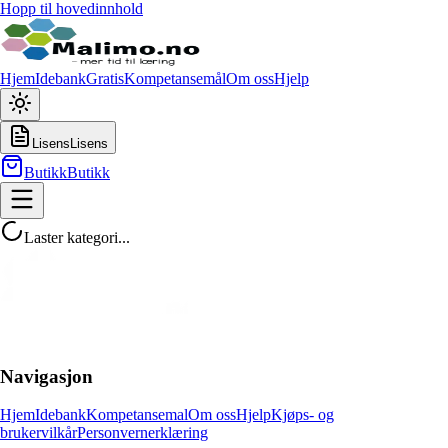
Hopp til hovedinnhold
Hjem
Idebank
Gratis
Kompetansemål
Om oss
Hjelp
Lisens
Lisens
Butikk
Butikk
Laster kategori...
Navigasjon
Hjem
Idebank
Kompetansemal
Om oss
Hjelp
Kjøps- og
brukervilkår
Personvernerklæring