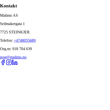
Kontakt
Malimo AS
Seilmakergata 1
7725 STEINKJER
Telefon
:
+4748055689
Org.nr
:
918 704 639
post@malimo.no