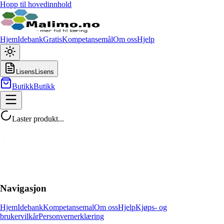
Hopp til hovedinnhold
Hjem
Idebank
Gratis
Kompetansemål
Om oss
Hjelp
Lisens
Lisens
Butikk
Butikk
Laster produkt...
Navigasjon
Hjem
Idebank
Kompetansemal
Om oss
Hjelp
Kjøps- og
brukervilkår
Personvernerklæring