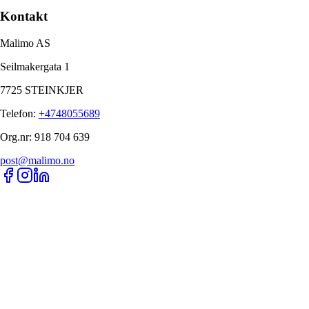
Kontakt
Malimo AS
Seilmakergata 1
7725 STEINKJER
Telefon
:
+4748055689
Org.nr
:
918 704 639
post@malimo.no