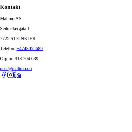
Kontakt
Malimo AS
Seilmakergata 1
7725 STEINKJER
Telefon
:
+4748055689
Org.nr
:
918 704 639
post@malimo.no