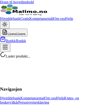
Hopp til hovedinnhold
Hjem
Idebank
Gratis
Kompetansemål
Om oss
Hjelp
Lisens
Lisens
Butikk
Butikk
Laster produkt...
Navigasjon
Hjem
Idebank
Kompetansemal
Om oss
Hjelp
Kjøps- og
brukervilkår
Personvernerklæring