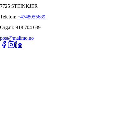
7725 STEINKJER
Telefon
:
+4748055689
Org.nr
:
918 704 639
post@malimo.no