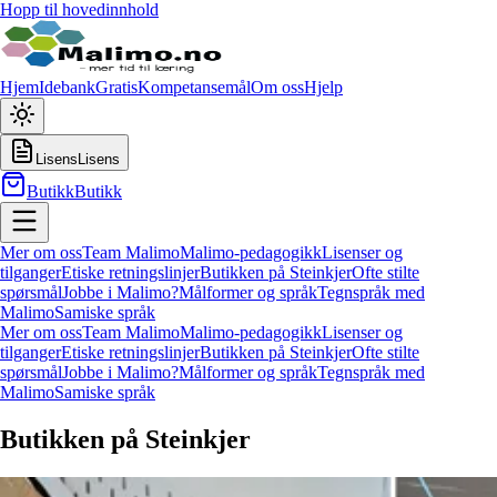
Hopp til hovedinnhold
Hjem
Idebank
Gratis
Kompetansemål
Om oss
Hjelp
Lisens
Lisens
Butikk
Butikk
Mer om oss
Team Malimo
Malimo-pedagogikk
Lisenser og
tilganger
Etiske retningslinjer
Butikken på Steinkjer
Ofte stilte
spørsmål
Jobbe i Malimo?
Målformer og språk
Tegnspråk med
Malimo
Samiske språk
Mer om oss
Team Malimo
Malimo-pedagogikk
Lisenser og
tilganger
Etiske retningslinjer
Butikken på Steinkjer
Ofte stilte
spørsmål
Jobbe i Malimo?
Målformer og språk
Tegnspråk med
Malimo
Samiske språk
Butikken på Steinkjer