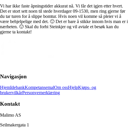
Vi har ikke faste åpningstider akkurat nå. Vi får det igjen etter hvert.
Det er stort sett noen til stede hverdager 09-1530, men ring gjerne før
du tar turen for å slippe bomtur. Hvis noen vil komme så pleier vi å
være behjelpelige med det. 🙂 Det er bare å stikke innom hvis man er i
nærheten. 🙂 Skal du forbi Steinkjer og vil avtale et besøk kan du
gjerne ta kontakt!
Navigasjon
Hjem
Idebank
Kompetansemal
Om oss
Hjelp
Kjøps- og
brukervilkår
Personvernerklæring
Kontakt
Malimo AS
Seilmakergata 1