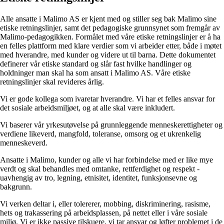
Alle ansatte i Malimo AS er kjent med og stiller seg bak Malimo sine
etiske retningslinjer, samt det pedagogiske grunnsynet som fremgår av
Malimo-pedagogikken. Formålet med våre etiske retningslinjer er å ha
en felles plattform med klare verdier som vi arbeider etter, både i møtet
med hverandre, med kunder og videre ut til barna. Dette dokumentet
definerer vår etiske standard og slår fast hvilke handlinger og
holdninger man skal ha som ansatt i Malimo AS. Våre etiske
retningslinjer skal revideres årlig.
Vi er gode kollega som ivaretar hverandre. Vi har et felles ansvar for
det sosiale arbeidsmiljøet, og at alle skal være inkludert.
Vi baserer vår yrkesutøvelse på grunnleggende menneskerettigheter og
verdiene likeverd, mangfold, toleranse, omsorg og et ukrenkelig
menneskeverd.
Ansatte i Malimo, kunder og alle vi har forbindelse med er like mye
verdt og skal behandles med omtanke, rettferdighet og respekt -
uavhengig av tro, legning, etnisitet, identitet, funksjonsevne og
bakgrunn.
Vi verken deltar i, eller tolererer, mobbing, diskriminering, rasisme,
hets og trakassering på arbeidsplassen, på nettet eller i våre sosiale
miljø. Vi er ikke passive tilskuere, vi tar ansvar og løfter problemet i de