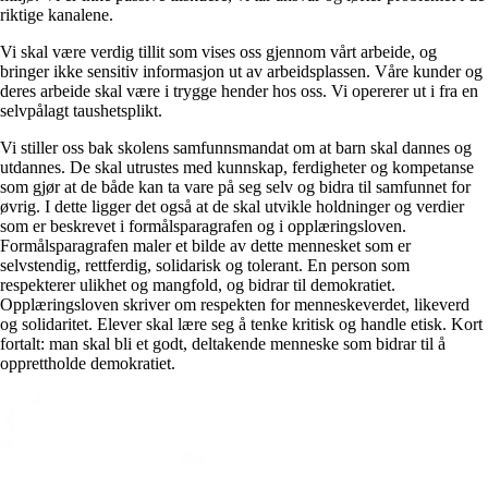
riktige kanalene.
Vi skal være verdig tillit som vises oss gjennom vårt arbeide, og
bringer ikke sensitiv informasjon ut av arbeidsplassen. Våre kunder og
deres arbeide skal være i trygge hender hos oss. Vi opererer ut i fra en
selvpålagt taushetsplikt.
Vi stiller oss bak skolens samfunnsmandat om at barn skal dannes og
utdannes. De skal utrustes med kunnskap, ferdigheter og kompetanse
som gjør at de både kan ta vare på seg selv og bidra til samfunnet for
øvrig. I dette ligger det også at de skal utvikle holdninger og verdier
som er beskrevet i formålsparagrafen og i opplæringsloven.
Formålsparagrafen maler et bilde av dette mennesket som er
selvstendig, rettferdig, solidarisk og tolerant. En person som
respekterer ulikhet og mangfold, og bidrar til demokratiet.
Opplæringsloven skriver om respekten for menneskeverdet, likeverd
og solidaritet. Elever skal lære seg å tenke kritisk og handle etisk. Kort
fortalt: man skal bli et godt, deltakende menneske som bidrar til å
opprettholde demokratiet.