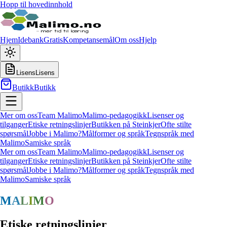
Hopp til hovedinnhold
Hjem
Idebank
Gratis
Kompetansemål
Om oss
Hjelp
Lisens
Lisens
Butikk
Butikk
Mer om oss
Team Malimo
Malimo-pedagogikk
Lisenser og
tilganger
Etiske retningslinjer
Butikken på Steinkjer
Ofte stilte
spørsmål
Jobbe i Malimo?
Målformer og språk
Tegnspråk med
Malimo
Samiske språk
Mer om oss
Team Malimo
Malimo-pedagogikk
Lisenser og
tilganger
Etiske retningslinjer
Butikken på Steinkjer
Ofte stilte
spørsmål
Jobbe i Malimo?
Målformer og språk
Tegnspråk med
Malimo
Samiske språk
M
A
L
I
M
O
Etiske retningslinjer